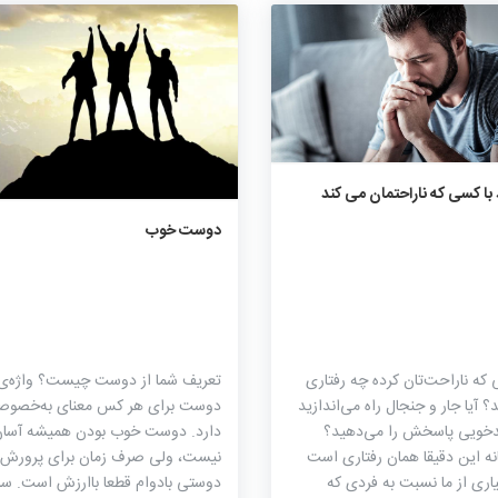
۶۶۶
۰
۰
 با کسی که ناراحتمان می کند
۷۹۰
۰
۰
دوست خوب
 که ناراحت‌تان کرده چه رفتاری
تعریف شما از دوست چیست؟ واژه‌ی
؟ آیا جار و جنجال راه می‌اندازید
دوست برای هر کس معنای به‌خصوص
ندخویی پاسخش را می‌دهید؟
دارد. دوست خوب بودن همیشه آسا
نه این دقیقا همان رفتاری است
نیست، ولی صرف زمان برای پرورش
اری از ما نسبت به فردی که
دوستی بادوام قطعا باارزش است. سال