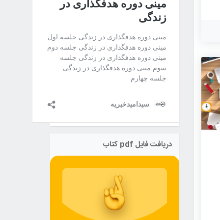
ما
ید
ی،
ه
ل:
ید
 آن
ا
دریافت فایل pdf کتاب